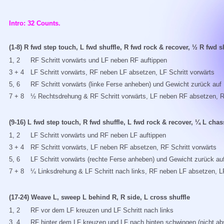
Intro: 32 Counts.
(1-8) R fwd step touch, L fwd shuffle, R fwd rock & recover, ½ R fwd s
1, 2
RF Schritt vorwärts und LF neben RF auftippen
3 + 4
LF Schritt vorwärts, RF neben LF absetzen, LF Schritt vorwärts
5, 6
RF Schritt vorwärts (linke Ferse anheben) und Gewicht zurück auf
7 + 8
½ Rechtsdrehung & RF Schritt vorwärts, LF neben RF absetzen, RF
(9-16) L fwd step touch, R fwd shuffle, L fwd rock & recover, ¼ L chas
1, 2
LF Schritt vorwärts und RF neben LF auftippen
3 + 4
RF Schritt vorwärts, LF neben RF absetzen, RF Schritt vorwärts
5, 6
LF Schritt vorwärts (rechte Ferse anheben) und Gewicht zurück au
7 + 8
¼ Linksdrehung & LF Schritt nach links, RF neben LF absetzen, LF
(17-24) Weave L, sweep L behind R, R side, L cross shuffle
1, 2
RF vor dem LF kreuzen und LF Schritt nach links
3, 4
RF hinter dem LF kreuzen und LF nach hinten schwingen (nicht ab