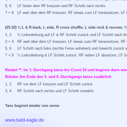
5, 6
LF hinter dem RF kreuzen und RF Schritt nach rechts
7 + 8
LF weit über dem RF kreuzen, RF etwas zum LF heransetzen, LF 
(25-32) ¼ L & R back, L side, R cross shuffle, L side rock & recover, ¼
1, 2
¼ Linksdrehung auf LF & RF Schritt zurück und LF Schritt nach li
3 + 4
RF weit über dem LF kreuzen, LF etwas zum RF heransetzen, RF 
5, 6
LF Schritt nach links (rechte Ferse anheben) und Gewicht zurück 
7 + 8
¼ Linksdrehung & LF Schritt zurück, RF neben LF absetzen, LF Sc
Restart **: Im 3. Durchgang tanze bis Count 16 und beginne dann wie
Brücke: Am Ende des 5. und 6. Durchgangs tanze zusätzlich
1, 2
RF vor dem LF kreuzen und LF Schritt zurück
3, 4
RF Schritt nach rechts und LF Schritt vorwärts
Tanz beginnt wieder von vorne
-
www.bald-eagle.de