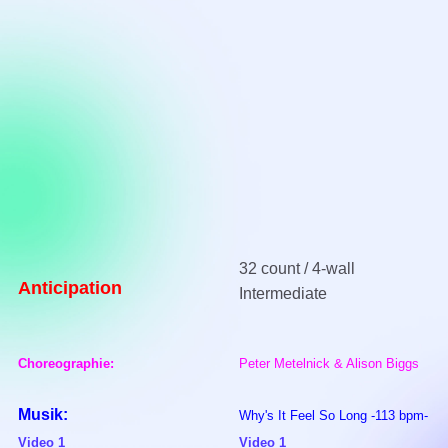
32 count / 4-wall
Anticipation
Intermediate
Choreographie:
Peter Metelnick & Alison Biggs
Musik:
Why's It Feel So Long -113 bpm-
Video 1
Video 1