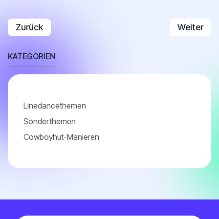
Vorheriger Beitrag: You Belong With Me Admin-Son
Nächster B
Zurück
Weiter
KATEGORIEN
Linedancethemen
Sonderthemen
Cowboyhut-Manieren