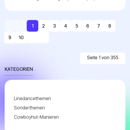
grundsätzlich skeptisch bezüglich einer allgemein ve...
1
2
3
4
5
6
7
8
9
10
Seite 1 von 355
KATEGORIEN
Linedancethemen
Sonderthemen
Cowboyhut-Manieren