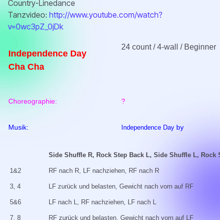
Country-Linedance
Tanzvideo:
http://www.youtube.com/watch?
v=0wc3pZ_0jDk
24 count / 4-wall / Beginner
Independence Day
Cha Cha
Choreographie:
?
Musik:
by
Independence Day
Side Shuffle R, Rock Step Back L, Side Shuffle L, Rock
1&2
RF nach R, LF nachziehen, RF nach R
3, 4
LF zurück und belasten, Gewicht nach vorn auf RF
5&6
LF nach L, RF nachziehen, LF nach L
7, 8
RF zurück und belasten, Gewicht nach vorn auf LF