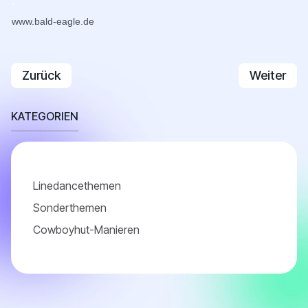
-
www.bald-eagle.de
Vorheriger Beitrag: 06.07. Aktueller Uralt-KLASS
Nächster B
Zurück
Weiter
KATEGORIEN
Linedancethemen
Sonderthemen
Cowboyhut-Manieren