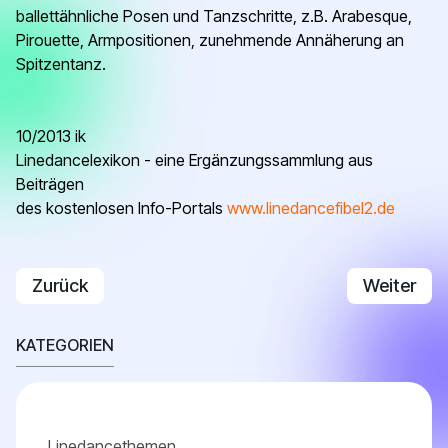
ballettähnliche Posen und Tanzschritte, z.B.
Arabesque,
Pirouette, Armpositionen, zunehmende Annäherung an
Spitzentanz.
10/2013 ik
Linedancelexikon - eine Ergänzungssammlung aus
Beiträgen
des kostenlosen Info-Portals
www.linedancefibel2.de
Vorheriger Beitrag: Ultra-Beginner - Schwierigkeits
Nächster B
Zurück
Weiter
KATEGORIEN
Linedancethemen