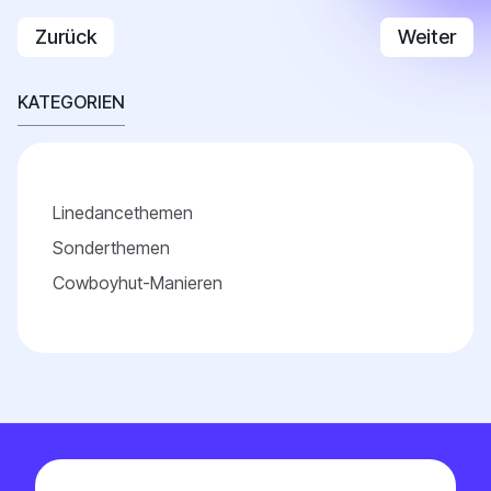
Vorheriger Beitrag: Level(s)
Nächster B
Zurück
Weiter
KATEGORIEN
Linedancethemen
Sonderthemen
Cowboyhut-Manieren