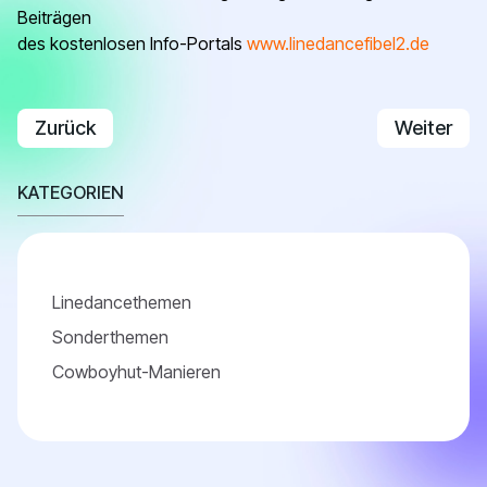
Beiträgen
des kostenlosen Info-Portals
www.linedancefibel2.de
Vorheriger Beitrag: Sweetheart Position
Nächster B
Zurück
Weiter
KATEGORIEN
Linedancethemen
Sonderthemen
Cowboyhut-Manieren