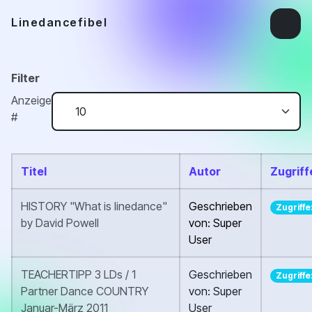
Linedancefibel
Filter
Anzeige
#
Titel
Autor
Zugriff
HISTORY "What is linedance"
Geschrieben
Zugriffe
by David Powell
von: Super
User
TEACHERTIPP 3 LDs / 1
Geschrieben
Zugriffe:
Partner Dance COUNTRY
von: Super
Januar-März 2011
User