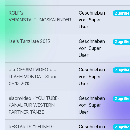
ROLF's
Geschrieben
Zugriffe
VERANSTALTUNGSKALENDER
von: Super
User
Ilse's Tanzliste 2015
Geschrieben
Zugriffe
von: Super
User
+ + GESAMTVIDEO + +
Geschrieben
Zugriffe
FLASH MOB DA - Stand
von: Super
06.12.2010
User
alsonvideo - YOU TUBE-
Geschrieben
Zugriffe
KANAL FÜR WESTERN
von: Super
PARTNER TÄNZE
User
RESTARTS "REFINED -
Geschrieben
Zugriffe