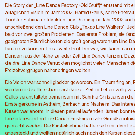
Die Story der „Line Dance Factory (Old Stuff)“ entstand mit ei
alltäglichen Vision im Jahr 2003.
Harald Gallus, seine Ehefrau 
Tochter Sabrina entdeckten Line Dancing im Jahr 2002 und 
anschließend den Line Dance Club „Texas Line Walkers“. Je
bald vor zwei großen Problemen. Das erste Problem, sie fan
geeigneten Räumlichkeiten die groß genug waren um Line Da
tanzen zu können. Das zweite Problem war, wie kann man mi
Dancern aus der Nähe zu jeder Zeit Line Dance tanzen.
Dazu
die drei Line Dance Verrückten möglichst vielen Menschen d
Freizeitvergnügen näher bringen wollten.
Die Vision war schnell glasklar geworden. Ein Traum fing an, R
werden und sollte schon nach kurzer Zeit ihr Leben völlig ve
Gallus veranstaltete gemeinsam mit Sabrina Christiansen die
Einsteigerkurse in Astheim, Berkach und Nauheim. Das Intere
Kursen war enorm. In diesen parallel laufenden Kursen konnt
tanzinteressierten Line Dance Einsteigern alle Grundkenntni
gebracht werden. Die Kursteilnehmer hatten sich mit dem Lin
angesteckt und wollten natürlich auch nach den Kursen die