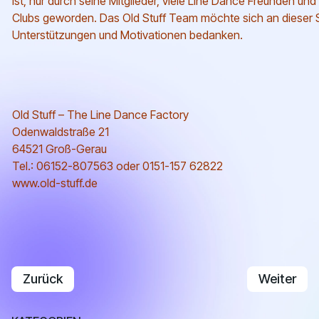
ist, nur durch seine Mitglieder, viele Line Dance Freunden un
Clubs geworden. Das Old Stuff Team möchte sich an dieser Ste
Unterstützungen und Motivationen bedanken.
Old Stuff – The Line Dance Factory
Odenwaldstraße 21
64521 Groß-Gerau
Tel.: 06152-807563 oder 0151-157 62822
www.old-stuff.de
Vorheriger Beitrag: What's Up In TeXas/Frankfurt 
Nächster B
Zurück
Weiter