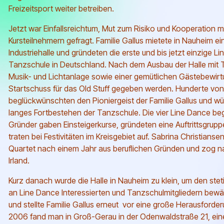
Freizeitsport weiter betreiben.
Jetzt war Einfallsreichtum, Mut zum Risiko und Kooperation m
Kursteilnehmern gefragt. Familie Gallus mietete in Nauheim ei
Industriehalle und gründeten die erste und bis jetzt einzige L
Tanzschule in Deutschland. Nach dem Ausbau der Halle mit 
Musik- und Lichtanlage sowie einer gemütlichen Gästebewirt
Startschuss für das Old Stuff gegeben werden. Hunderte vo
beglückwünschten den Pioniergeist der Familie Gallus und w
langes Fortbestehen der Tanzschule.
Die vier Line Dance be
Gründer gaben Einsteigerkurse, gründeten eine Auftrittsgrup
traten bei Festivitäten im Kreisgebiet auf. Sabrina Christianse
Quartet nach einem Jahr aus beruflichen Gründen und zog na
Irland.
Kurz danach wurde die Halle in Nauheim zu klein, um den st
an Line Dance Interessierten und Tanzschulmitgliedern bewä
und stellte Familie Gallus erneut vor eine große Herausforde
2006 fand man in Groß-Gerau in der Odenwaldstraße 21, ein