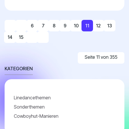
Tanz beginnt mit dem Einsatz des Gesanges SH...
6
7
8
9
10
11
12
13
14
15
Seite 11 von 355
KATEGORIEN
Linedancethemen
Sonderthemen
Cowboyhut-Manieren