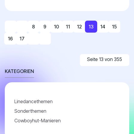
http://www.youtube.com/watch?v=gEDtOMQK9qE WS
Old Stuff The Linedance Factory GG De...
8
9
10
11
12
13
14
15
16
17
Seite 13 von 355
KATEGORIEN
Linedancethemen
Sonderthemen
Cowboyhut-Manieren