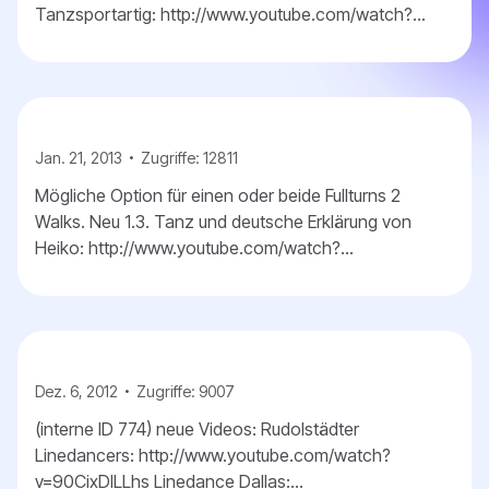
Tanzsportartig: http://www.youtube.com/watch?
feature=player_embedded&v=aMQs295zk_k
http://www.amazon.com/Slipped-And-Fell-In-
Love/dp/B00...
Jan. 21, 2013
Zugriffe: 12811
Mögliche Option für einen oder beide Fullturns 2
Walks. Neu 1.3. Tanz und deutsche Erklärung von
Heiko: http://www.youtube.com/watch?
v=DpDiNlgSupk Übungstipp: Verlangsamen der Musik
Auszug aus http://...
Dez. 6, 2012
Zugriffe: 9007
(interne ID 774) neue Videos: Rudolstädter
Linedancers: http://www.youtube.com/watch?
v=90CixDlLLhs Linedance Dallas: